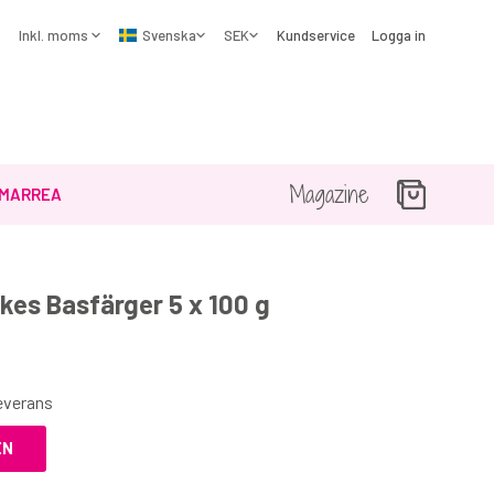
Kundservice
Logga in
Magazine
MARREA
es Basfärger 5 x 100 g
☓
leverans
EN