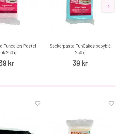
a Funcakes Pastel
Sockerpasta FunCakes babyblå
Soc
ink 250 g
250 g
39 kr
39 kr