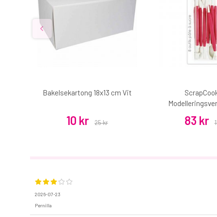
enna
Bakelsekartong 18x13 cm Vit
ScrapCoo
Modelleringsver
10 kr
83 kr
25 kr
1
2026-07-23
Pernilla