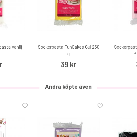
asta Vanilj
Sockerpasta FunCakes Gul 250
Sockerpast
g
g
P
r
39 kr
Funcakes Ätbart lim 22 g
29 kr
Andra köpte även
€3.10