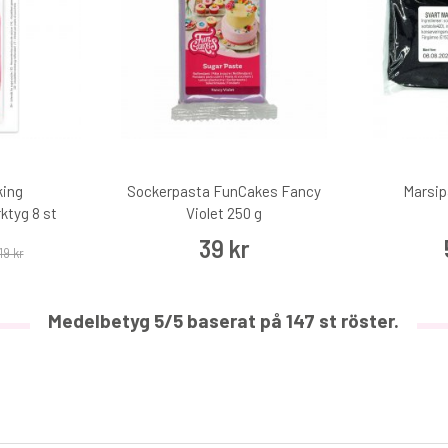
king
Sockerpasta FunCakes Fancy
Marsip
ktyg 8 st
Violet 250 g
39 kr
19 kr
Medelbetyg
5
/5 baserat på
147
st röster.