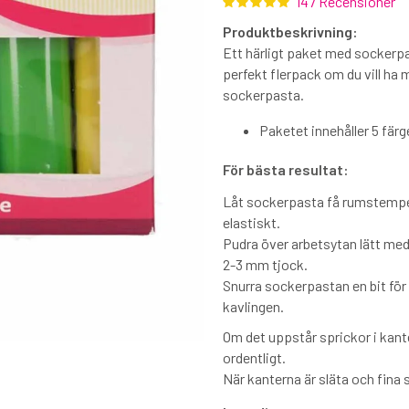
147 Recensioner
Produktbeskrivning:
Ett härligt paket med sockerpas
perfekt flerpack om du vill ha 
sockerpasta.
Paketet innehåller 5 färge
För bästa resultat:
Låt sockerpasta få rumstemper
elastiskt.
Pudra över arbetsytan lätt med 
2-3 mm tjock.
Snurra sockerpastan en bit för 
kavlingen.
Om det uppstår sprickor i kant
ordentligt.
När kanterna är släta och fina 