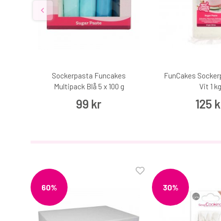
r
Sockerpasta Funcakes
FunCakes Sockerp
r &
Multipack Blå 5 x 100 g
Vit 1 k
99 kr
125 k
60%
30%