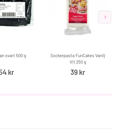
an svart 500 g
Sockerpasta FunCakes Vanilj
S
Vit 250 g
54 kr
39 kr