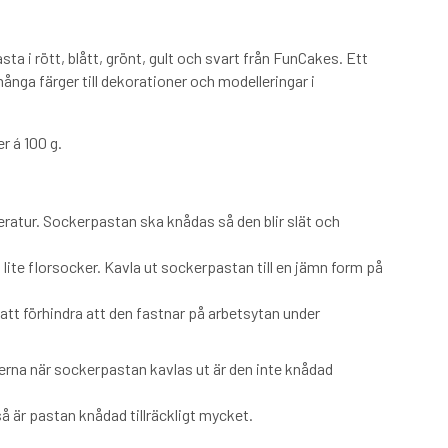
ta i rött, blått, grönt, gult och svart från FunCakes. Ett
många färger till dekorationer och modelleringar i
r á 100 g.
atur. Sockerpastan ska knådas så den blir slät och
lite florsocker. Kavla ut sockerpastan till en jämn form på
att förhindra att den fastnar på arbetsytan under
erna när sockerpastan kavlas ut är den inte knådad
så är pastan knådad tillräckligt mycket.