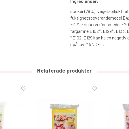
Ingredienser:
socker (79%), vegetabiliskt fet
fuktighetsbevarandemedel E42
E471, konserveringsmedel E200
färgämne E102*, E129*, E133, E
*E102, E129 kan ha en negativ 
spår av MANDEL.
Relaterade produkter