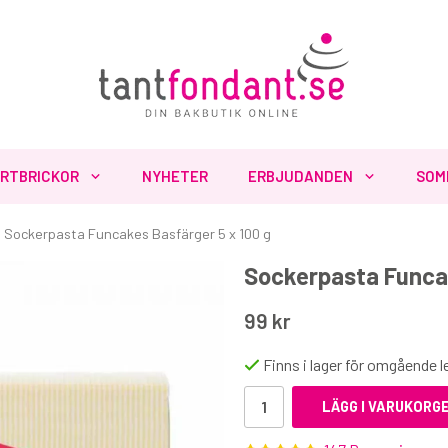
RTBRICKOR
NYHETER
ERBJUDANDEN
SOM
Sockerpasta Funcakes Basfärger 5 x 100 g
Sockerpasta Funcak
Fler produkter du inte vill missa
99 kr
Finns i lager för omgående 
LÄGG I VARUKORG