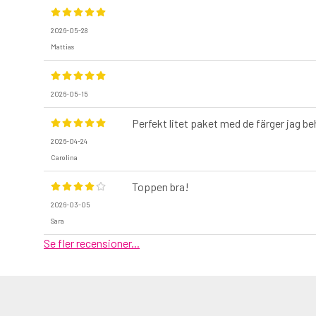
2026-05-28
Mattias
2026-05-15
Perfekt litet paket med de färger jag be
2026-04-24
Carolina
Toppen bra!
2026-03-05
Sara
Se fler recensioner...