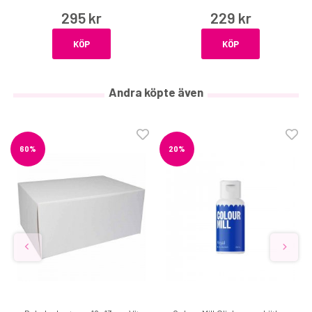
295 kr
229 kr
KÖP
KÖP
Andra köpte även
60%
20%