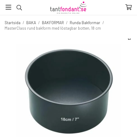
Startsida
/
BAKA
/
BAKFORMAR
/
Runda Bakformar
/
MasterClass rund bakform med löstagbar botten, 18 cm
☓
Fler produkter du inte vill missa