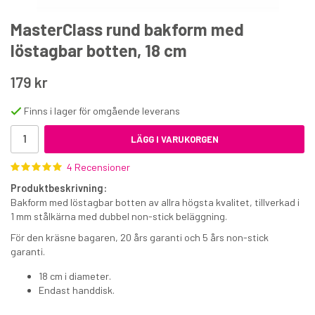
MasterClass rund bakform med
löstagbar botten, 18 cm
179 kr
Finns i lager för omgående leverans
Sockerpasta FunCakes Fancy Violet 250 g
LÄGG I VARUKORGEN
39 kr
4 Recensioner
€4
Produktbeskrivning:
Bakform med löstagbar botten av allra högsta kvalitet, tillverkad i
KÖP
1 mm stålkärna med
dubbel
non-stick beläggning.
För den kräsne bagaren, 20 års garanti och 5 års non-stick
garanti.
18 cm i diameter.
Endast handdisk.