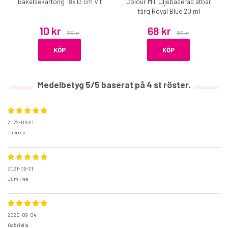
Bakelsekartong 18x13 cm Vit
Colour Mill Oljebaserad ätbar
färg Royal Blue 20 ml
10 kr
68 kr
25 kr
85 kr
KÖP
KÖP
Medelbetyg
5
/5 baserat på
4
st röster.
2022-06-21
Therese
2021-09-21
Jum Hee
2020-09-04
Gabriella