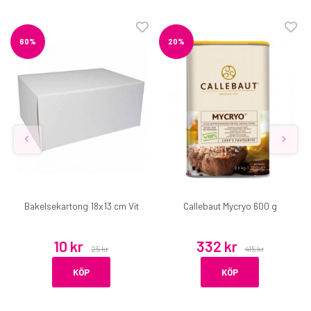
60%
20%
Bakelsekartong 18x13 cm Vit
Callebaut Mycryo 600 g
10 kr
332 kr
25 kr
415 kr
KÖP
KÖP