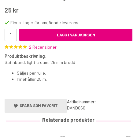
25 kr
Finns i lager för omgående leverans
LÄGG I VARUKORGEN
2 Recensioner
Marsipan ljusgrön 500 g
Produktbeskrivning:
Satinband, light cream, 25 mm bredd
54 kr
Säljes per rulle.
€5.90
Innehåller 25 m.
KÖP
Artikelnummer:
SPARA SOM FAVORIT
BAND060
Relaterade produkter