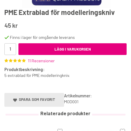
PME Extrablad för modelleringskniv
45 kr
Finns i lager för omgående leverans
LÄGG I VARUKORGEN
Modelleringspasta Saracino gul 250 g
11 Recensioner
49 kr
Produktbeskrivning:
€5.30
5 extrablad för PME modelleringkniv.
KÖP
Artikelnummer:
SPARA SOM FAVORIT
MOD001
Relaterade produkter