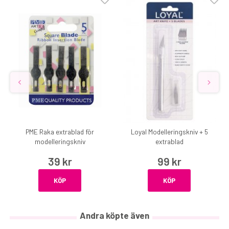
PME Raka extrablad för
Loyal Modelleringskniv + 5
modelleringskniv
extrablad
39 kr
99 kr
KÖP
KÖP
Andra köpte även