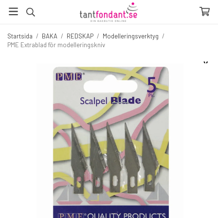
Startsida
/
BAKA
/
REDSKAP
/
Modelleringsverktyg
/
PME Extrablad för modelleringskniv
☓
Fler produkter du inte vill missa