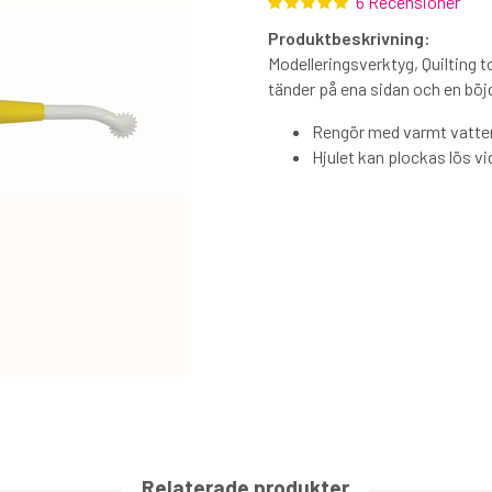
6 Recensioner
Produktbeskrivning:
Modelleringsverktyg, Quilting t
tänder på ena sidan och en böj
Rengör med varmt vatte
Hjulet kan plockas lös vi
Relaterade produkter