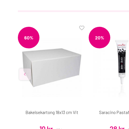
60%
20%
 rund
Bakelsekartong 18x13 cm Vit
Saracino Pastaf
10 kr
28 kr