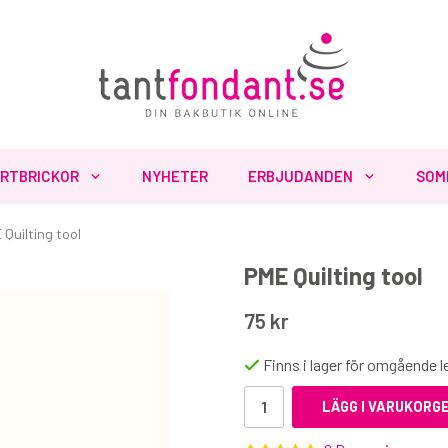
RTBRICKOR
NYHETER
ERBJUDANDEN
SOM
 Quilting tool
PME Quilting tool
Fler produkter du inte vill missa
75 kr
Finns i lager för omgående 
LÄGG I VARUKORG