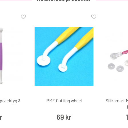
gsverktyg 3
PME Cutting wheel
Silikomart 
r
69 kr