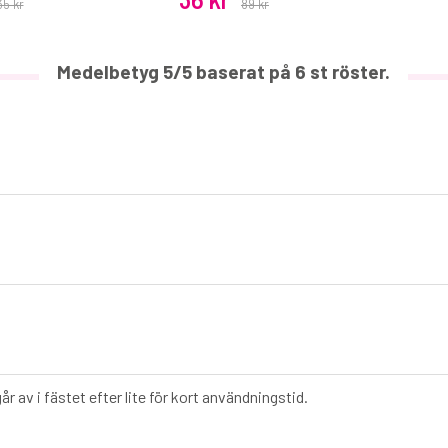
35 kr
89 kr
Medelbetyg
5
/5 baserat på
6
st röster.
år av i fästet efter lite för kort användningstid.