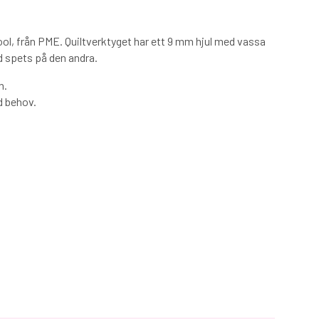
ool, från PME. Quiltverktyget har ett 9 mm hjul med vassa
d spets på den andra.
n.
d behov.