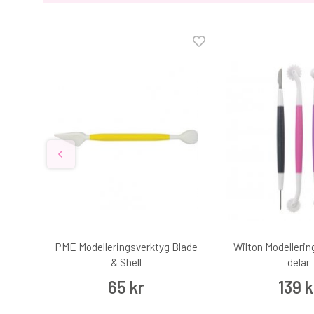
eezer
PME Modelleringsverktyg Blade
Wilton Modellerin
& Shell
delar
65 kr
139 k