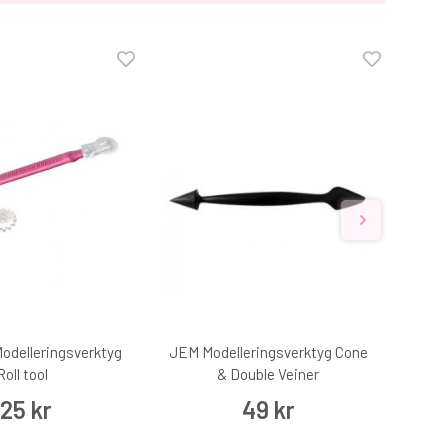
Modelleringsverktyg
JEM Modelleringsverktyg Cone
JEM M
Roll tool
& Double Veiner
125 kr
49 kr