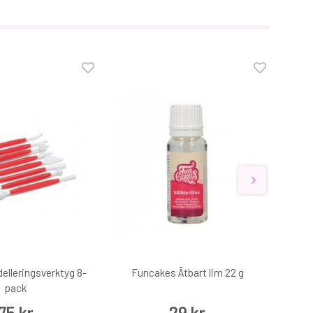
elleringsverktyg 8-
Funcakes Ätbart lim 22 g
Sock
pack
75 kr
29 kr