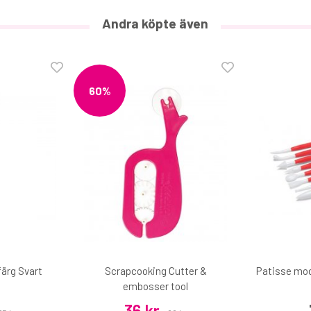
Andra köpte även
60%
Livsmedelspenna FunCakes guld/silver 2-pack
75 kr
€7.60
ärg Svart
Scrapcooking Cutter &
Patisse mod
embosser tool
36 kr