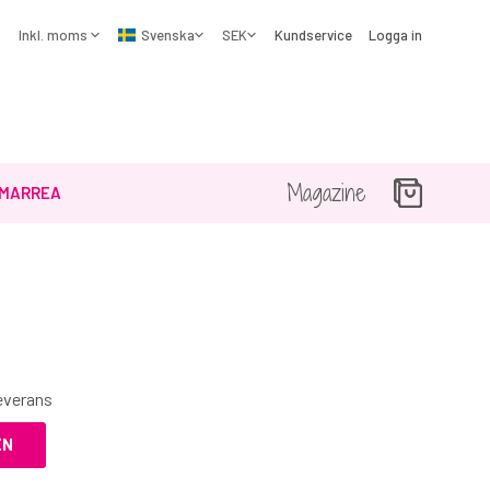
Kundservice
Logga in
Magazine
MARREA
☓
leverans
EN