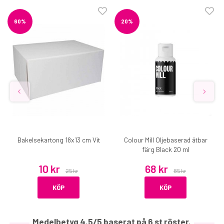
60%
20%
Bakelsekartong 18x13 cm Vit
Colour Mill Oljebaserad ätbar
färg Black 20 ml
10 kr
68 kr
25 kr
85 kr
KÖP
KÖP
Medelbetyg
4.5
/5 baserat på
6
st röster.