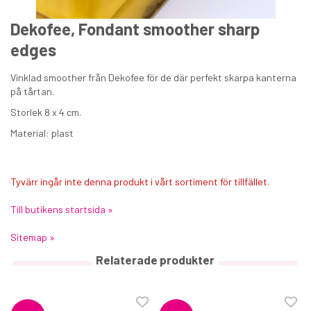
Dekofee, Fondant smoother sharp
edges
Vinklad smoother från Dekofee för de där perfekt skarpa kanterna
på tårtan.
Storlek 8 x 4 cm.
Decora Spatula 25 cm
Material: plast
79 kr
€7.60
Tyvärr ingår inte denna produkt i vårt sortiment för tillfället.
KÖP
Till butikens startsida »
Sitemap »
Relaterade produkter