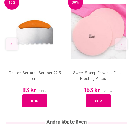
30%
30%
Decora Serrated Scraper 22,5
Sweet Stamp Flawless Finish
cm
Frosting Plates 15 cm
83 kr
153 kr
119 kr
219 kr
KÖP
KÖP
Andra köpte även