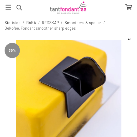
Startsida
/
BAKA
/
REDSKAP
/
Smoothers & spatlar
/
Dekofee, Fondant smoother sharp edges
☓
Fler produkter du inte vill missa
30%