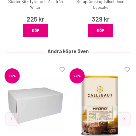
Starter Kit - Tyllar och låda från
ScrapCooking Tyllset Déco
Wilton
Cupcake
225 kr
329 kr
KÖP
KÖP
Andra köpte även
60%
20%