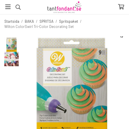
Startsida
/
BAKA
/
SPRITSA
/
Spritspaket
/
Wilton ColorSwirl Tri-Color Decorating Set
☓
Fler produkter du inte vill missa