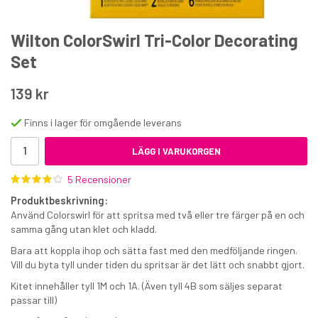
Wilton ColorSwirl Tri-Color Decorating
Set
139 kr
Wilton Spritspåse 12-pack 40 cm
Finns i lager för omgående leverans
LÄGG I VARUKORGEN
99 kr
5 Recensioner
€10.20
Produktbeskrivning:
KÖP
Använd Colorswirl för att spritsa med två eller tre färger på en och
samma gång utan klet och kladd.
Bara att koppla ihop och sätta fast med den medföljande ringen.
Vill du byta tyll under tiden du spritsar är det lätt och snabbt gjort.
Kitet innehåller tyll 1M och 1A. (Även tyll 4B som säljes separat
passar till)