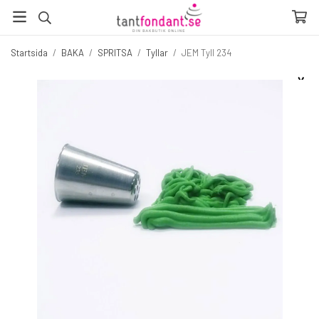
Startsida
/
BAKA
/
SPRITSA
/
Tyllar
/
JEM Tyll 234
☓
Fler produkter du inte vill missa