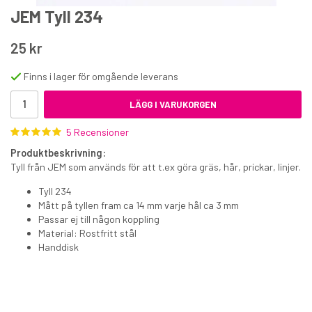
JEM Tyll 234
25 kr
Finns i lager för omgående leverans
LÄGG I VARUKORGEN
Tårtbricka masonit vit 30 cm
5 Recensioner
49 kr
Produktbeskrivning:
€5.40
Tyll från JEM som används för att t.ex göra gräs, hår, prickar, linjer.
Tyll 234
KÖP
Mått på tyllen fram ca 14 mm varje hål ca 3 mm
Passar ej till någon koppling
Material: Rostfritt stål
Handdisk