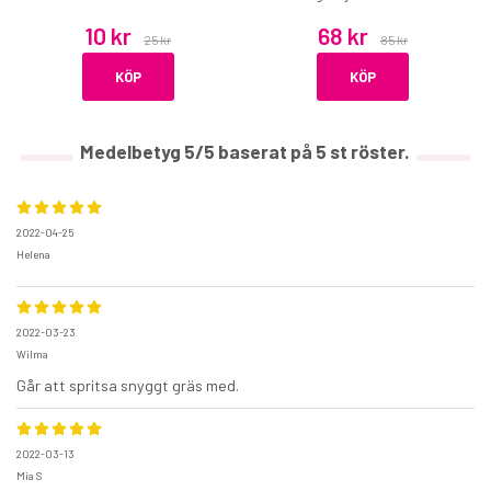
10 kr
68 kr
25 kr
85 kr
KÖP
KÖP
Medelbetyg
5
/5 baserat på
5
st röster.
2022-04-25
Helena
2022-03-23
Wilma
Går att spritsa snyggt gräs med.
2022-03-13
Mia S