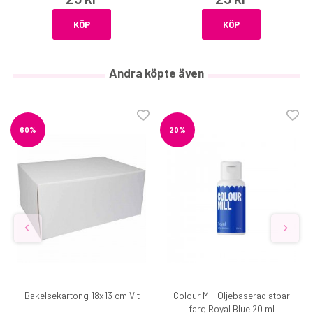
KÖP
KÖP
Andra köpte även
60%
20%
Bakelsekartong 18x13 cm Vit
Colour Mill Oljebaserad ätbar
färg Royal Blue 20 ml