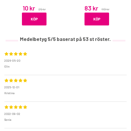
10 kr
83 kr
25 kr
119 kr
KÖP
KÖP
Medelbetyg
5
/5 baserat på
53
st röster.
2026-05-20
Elin
2025-12-01
Kristina
2022-09-02
Sonia