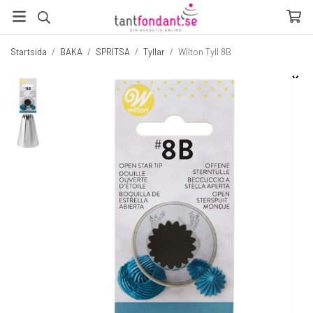
Startsida
/
BAKA
/
SPRITSA
/
Tyllar
/
Wilton Tyll 8B
☓
Fler produkter du inte vill missa