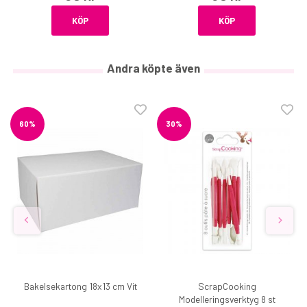
KÖP
KÖP
Andra köpte även
60%
30%
Bakelsekartong 18x13 cm Vit
ScrapCooking
Modelleringsverktyg 8 st