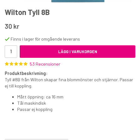
Wilton Tyll 8B
30 kr
Finns i lager för omgående leverans
Funcakes spritspåsar, 41 cm 10-pack
LÄGG I VARUKORGEN
53 Recensioner
59 kr
Produktbeskrivning:
€5.50
Tyll #8B från Wilton skapar fina blommönster och stjärnor. Passar
ej till koppling.
KÖP
Mått öppning: ca 16 mm
Tål maskindisk
Passar ej koppling