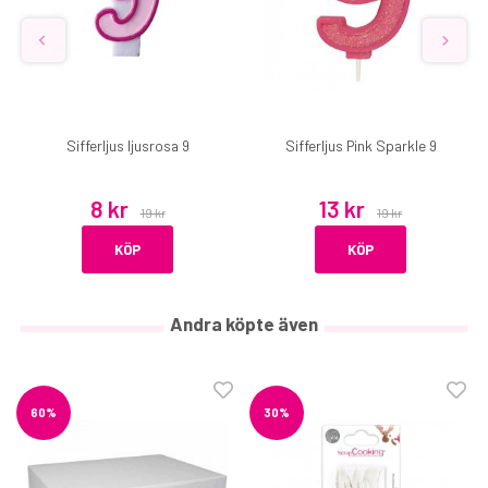
Sifferljus ljusrosa 9
Sifferljus Pink Sparkle 9
8 kr
13 kr
19 kr
19 kr
KÖP
KÖP
Andra köpte även
60%
30%