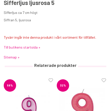
Sifferljus ljusrosa 5
Sifferljus ca 7 cm högt
Siffran 5, ljusrosa
Tyvärr ingår inte denna produkt i vårt sortiment för tillfället.
Tårtbricka guld/silver 28 cm
Till butikens startsida »
19 kr
Sitemap »
€1.90
Relaterade produkter
KÖP
58%
32%