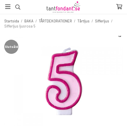
Startsida
/
BAKA
/
TÅRTDEKORATIONER
/
Tårtljus
/
Sifferljus
/
Sifferljus ljusrosa 5
☓
Fler produkter du inte vill missa
Slutsåld