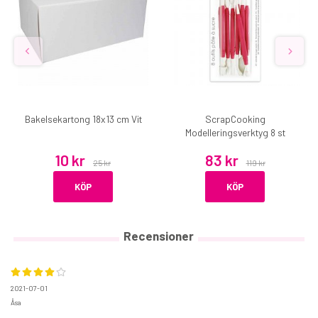
Bakelsekartong 18x13 cm Vit
ScrapCooking
Modelleringsverktyg 8 st
10 kr
83 kr
25 kr
119 kr
KÖP
KÖP
Recensioner
2021-07-01
Åsa