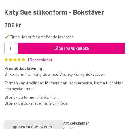
Katy Sue silikonform - Bokstäver
209 kr
Finns i lager för omgående leverans
LÄGG I VARUKORGEN
Funcakes Ätbart lim 50 g
1 Recensioner
39 kr
Produktbeskrivning:
€4.20
Silikonform från Katy Sue med Chunky Funky Bokstäver.
Formen kan användas för marsipan, sockerpasta, isomalt, choklad
KÖP
och mycket mer.
Storlek på formen: 12,5 x 11 cm
Storlek på bokstäverna: 2 cm höga.
Artikelnummer:
SPARA SOM FAVORIT
SIL024