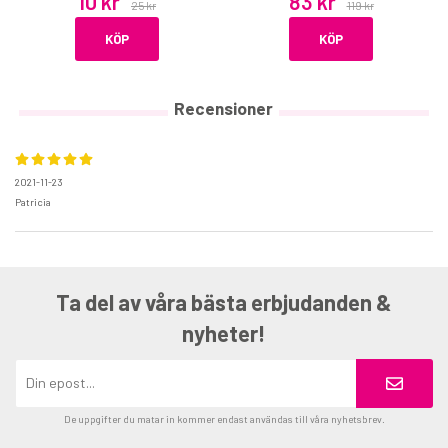
10 kr
83 kr
25 kr
119 kr
KÖP
KÖP
Recensioner
2021-11-23
Patricia
Ta del av våra bästa erbjudanden &
nyheter!
De uppgifter du matar in kommer endast användas till våra nyhetsbrev.