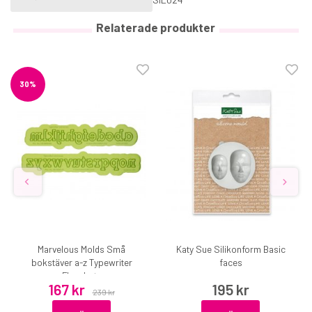
Relaterade produkter
30%
Marvelous Molds Små
Katy Sue Silikonform Basic
bokstäver a-z Typewriter
faces
Flexabets
167 kr
195 kr
239 kr