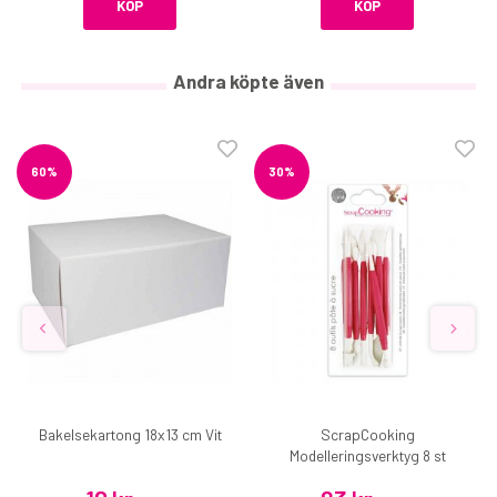
KÖP
KÖP
Andra köpte även
60%
30%
Bakelsekartong 18x13 cm Vit
ScrapCooking
Modelleringsverktyg 8 st