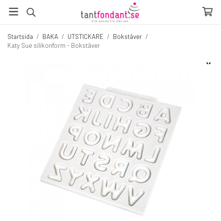
Startsida
/
BAKA
/
UTSTICKARE
/
Bokstäver
/
Katy Sue silikonform - Bokstäver
☓
Fler produkter du inte vill missa