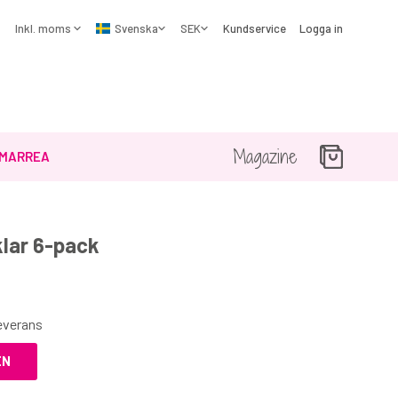
Kundservice
Logga in
Magazine
MARREA
klar 6-pack
☓
leverans
EN