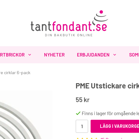
RTBRICKOR
NYHETER
ERBJUDANDEN
SOM
e cirklar 6-pack
PME Utstickare cir
Fler produkter du inte vill missa
55 kr
Finns i lager för omgående 
LÄGG I VARUKORG