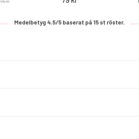
415 kr
Medelbetyg
4.5
/5 baserat på
15
st röster.