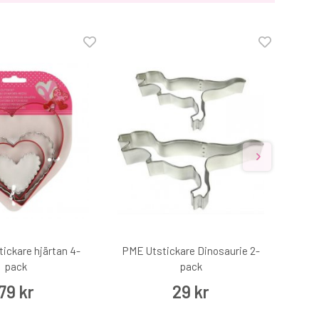
tickare hjärtan 4-
PME Utstickare Dinosaurie 2-
PME U
pack
pack
79 kr
29 kr