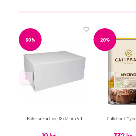
60%
20%
 Dolce
Bakelsekartong 18x13 cm Vit
Callebaut Mycr
10 kr
332 kr