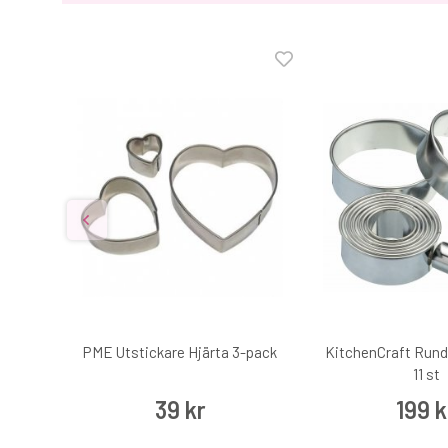
etall,
PME Utstickare Hjärta 3-pack
KitchenCraft Rund
11 st
39 kr
199 k