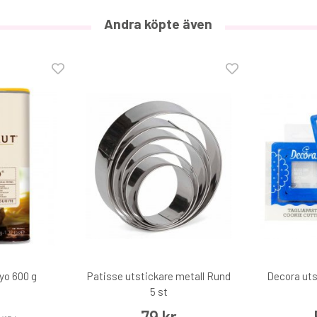
Andra köpte även
Decora Smoother
75 kr
€7.10
yo 600 g
Patisse utstickare metall Rund
Decora uts
5 st
79 kr