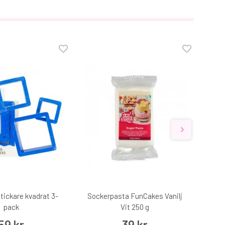
tickare kvadrat 3-
Sockerpasta FunCakes Vanilj
Func
pack
Vit 250 g
59 kr
39 kr