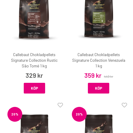
Callebaut Chokladpellets
Callebaut Chokladpellets
Signature Collection Rustic
Signature Collection Venezuela
São Tomé 1 kg
1 kg
329 kr
359 kr
449 kr
KÖP
KÖP
20%
20%