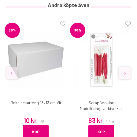
Andra köpte även
60%
30%
Bakelsekartong 18x13 cm Vit
ScrapCooking
Modelleringsverktyg 8 st
10 kr
83 kr
25 kr
119 kr
KÖP
KÖP