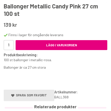
Ballonger Metallic Candy Pink 27 cm
100 st
139 kr
Finns i lager för omgående leverans
Sockerpasta FunCakes Fancy Violet 250 g
LÄGG I VARUKORGEN
Produktbeskrivning:
39 kr
100 st ballonger i metallic-rosa.
€4
Ballonger är ca 27 cm stora
KÖP
Artikelnummer:
SPARA SOM FAVORIT
BALL368
Relaterade produkter