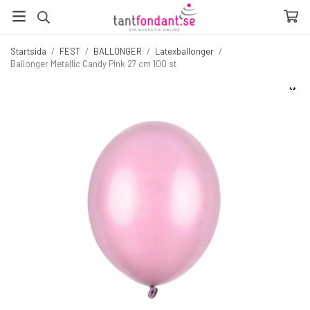
Startsida
/
FEST
/
BALLONGER
/
Latexballonger
/
Ballonger Metallic Candy Pink 27 cm 100 st
☓
Fler produkter du inte vill missa