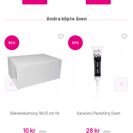
Andra köpte även
60%
20%
Bakelsekartong 18x13 cm Vit
Saracino Pastafärg Svart
10 kr
28 kr
25 kr
35 kr