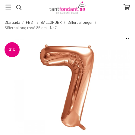
Startsida
/
FEST
/
BALLONGER
/
Sifferballonger
/
Sifferballong rosé 86 cm - Nr 7
☓
Fler produkter du inte vill missa
31%