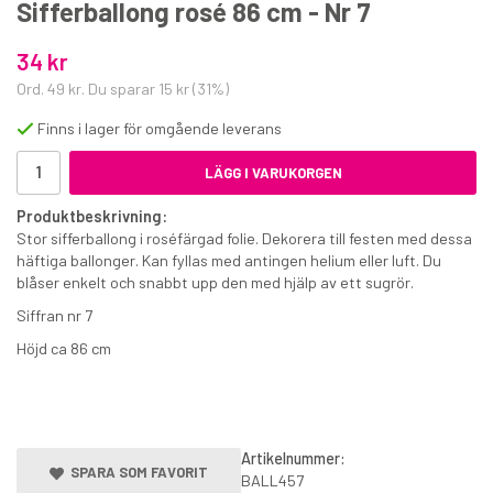
Sifferballong rosé 86 cm - Nr 7
34 kr
Ord.
49 kr
. Du sparar
15 kr
(
31
%)
Finns i lager för omgående leverans
LÄGG I VARUKORGEN
Sifferljus Gold Sparkle 6
Produktbeskrivning:
Stor sifferballong i roséfärgad folie. Dekorera till festen med dessa
19 kr
häftiga ballonger. Kan fyllas med antingen helium eller luft. Du
€1.90
blåser enkelt och snabbt upp den med hjälp av ett sugrör.
Siffran nr 7
KÖP
Höjd ca 86 cm
Artikelnummer:
SPARA SOM FAVORIT
BALL457