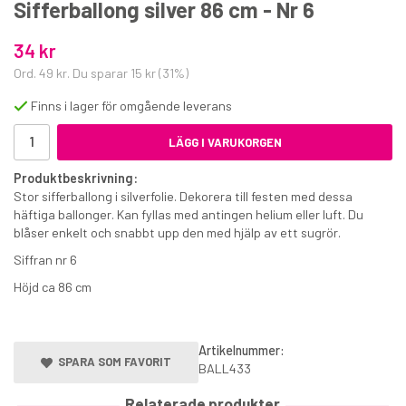
Sifferballong silver 86 cm - Nr 6
34 kr
Ord.
49 kr
. Du sparar
15 kr
(
31
%)
Finns i lager för omgående leverans
LÄGG I VARUKORGEN
Saracino Pastafärg Tallgrön
Produktbeskrivning:
Stor sifferballong i silverfolie. Dekorera till festen med dessa
35 kr
häftiga ballonger. Kan fyllas med antingen helium eller luft. Du
€3.60
blåser enkelt och snabbt upp den med hjälp av ett sugrör.
Siffran nr 6
KÖP
Höjd ca 86 cm
Artikelnummer:
SPARA SOM FAVORIT
BALL433
Relaterade produkter