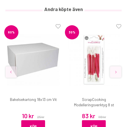
Andra köpte även
60%
30%
Bakelsekartong 18x13 cm Vit
ScrapCooking
Modelleringsverktyg 8 st
10 kr
83 kr
25 kr
119 kr
KÖP
KÖP