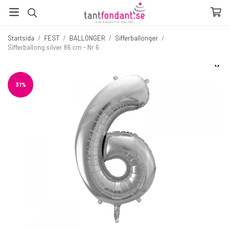
Startsida
/
FEST
/
BALLONGER
/
Sifferballonger
/
Sifferballong silver 86 cm - Nr 6
☓
Fler produkter du inte vill missa
31%