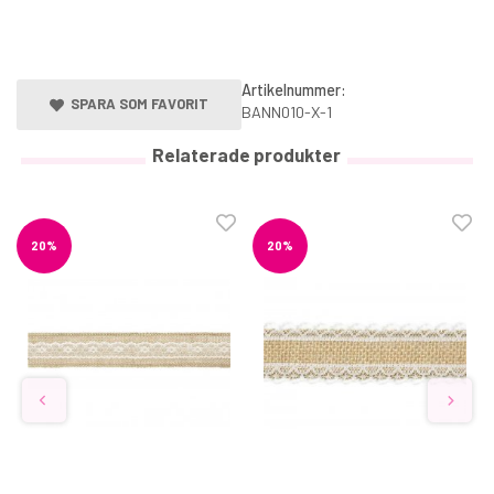
Artikelnummer:
SPARA SOM FAVORIT
BANN010-X-1
Relaterade produkter
PME Cake Topper Cutter Mr & Mrs Script
68 kr
20%
20%
169 kr
€5.28
KÖP