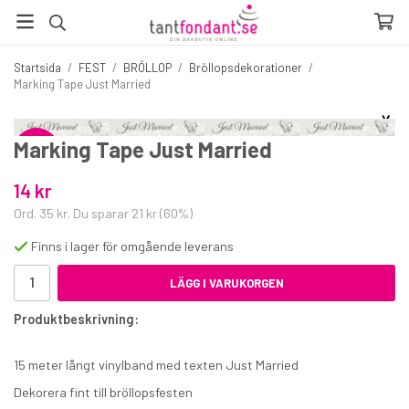
Startsida
/
FEST
/
BRÖLLOP
/
Bröllopsdekorationer
/
Marking Tape Just Married
☓
Fler produkter du inte vill missa
Marking Tape Just Married
60%
14 kr
60%
Ord.
35 kr
. Du sparar
21 kr
(
60
%)
Finns i lager för omgående leverans
LÄGG I VARUKORGEN
Produktbeskrivning:
15 meter långt vinylband med texten Just Married
Dekorera fint till bröllopsfesten