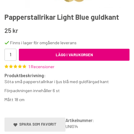
Papperstallrikar Light Blue guldkant
25 kr
Finns i lager för omgående leverans
Muffinsformar Rosa 60 st
LÄGG I VARUKORGEN
1 Recensioner
35 kr
Produktbeskrivning:
€2.90
Söta små papperstallrikar i ljus blå med guldfärgad kant
KÖP
Förpackningen innehåller 6 st
Mått 18 cm
Artikelnummer:
SPARA SOM FAVORIT
UNI014