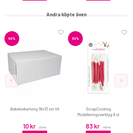
Andra köpte även
60%
30%
Bakelsekartong 18x13 cm Vit
ScrapCooking
Modelleringsverktyg 8 st
10 kr
83 kr
25 kr
119 kr