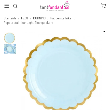
Startsida
/
FEST
/
DUKNING
/
Papperstallrikar
/
Papperstallrikar Light Blue guldkant
☓
Fler produkter du inte vill missa