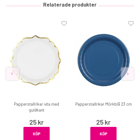
Relaterade produkter
Papperstallrikar vita med
Papperstallrikar Mörkblå 23 cm
guldkant
25 kr
25 kr
KÖP
KÖP