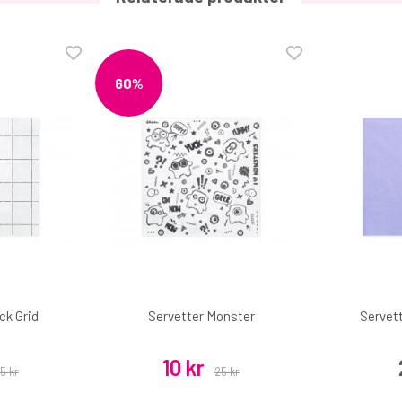
60%
ck Grid
Servetter Monster
Servett
10 kr
5 kr
25 kr