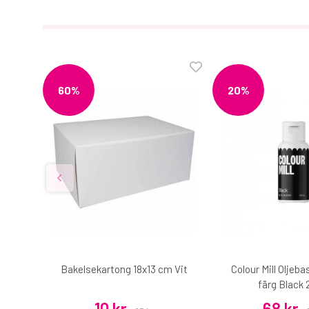
60%
20%
t 30 x
Bakelsekartong 18x13 cm Vit
Colour Mill Oljeb
färg Black 
10 kr
68 kr