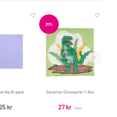
31%
59
er lila 20-pack
Servetter Dinosaurier T-Rex
25 kr
27 kr
39 kr