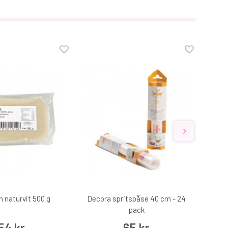
 naturvit 500 g
Decora spritspåse 40 cm - 24
pack
54 kr
65 kr