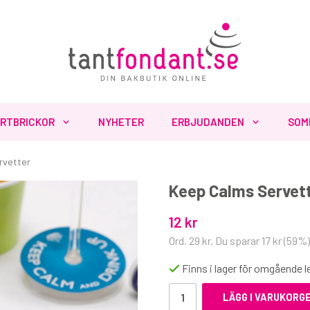
RTBRICKOR
NYHETER
ERBJUDANDEN
SOM
rvetter
Keep Calms Servet
Fler produkter du inte vill missa
12 kr
Ord.
29 kr
. Du sparar
17 kr
(
59
%)
Finns i lager för omgående 
LÄGG I VARUKORG