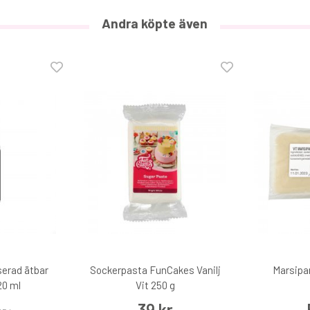
Andra köpte även
Sockerpasta FunCakes Svart 250 g
39 kr
€4
aserad ätbar
Sockerpasta FunCakes Vanilj
Marsipan
20 ml
Vit 250 g
39 kr