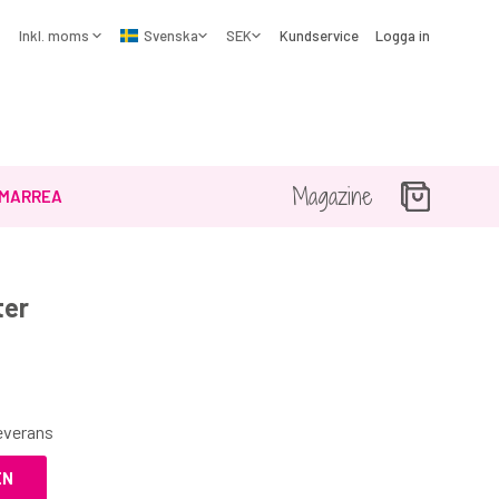
Kundservice
Logga in
Magazine
MARREA
ter
☓
leverans
EN