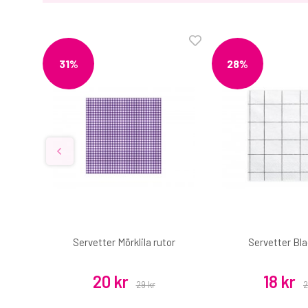
31%
28%
ätbar
Servetter Mörklila rutor
Servetter Bla
20 kr
18 kr
29 kr
2