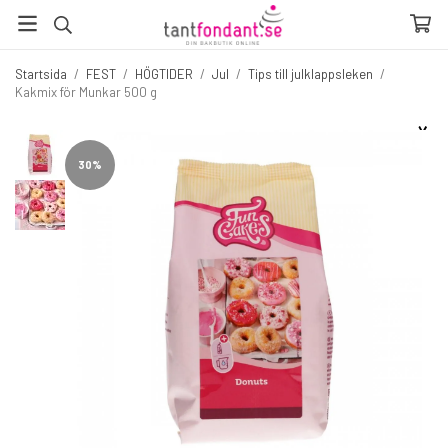
Startsida
/
FEST
/
HÖGTIDER
/
Jul
/
Tips till julklappsleken
/
Kakmix för Munkar 500 g
☓
Fler produkter du inte vill missa
30%