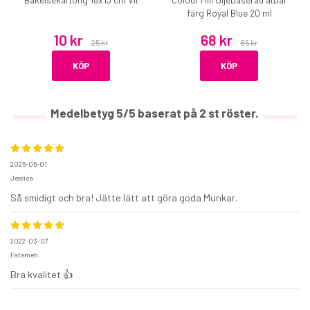
färg Royal Blue 20 ml
10 kr
68 kr
25 kr
85 kr
KÖP
KÖP
Medelbetyg
5
/5 baserat på
2
st röster.
2026-06-01
Jessica
Så smidigt och bra! Jätte lätt att göra goda Munkar.
2022-03-07
Fatemeh
Bra kvalitet 👍