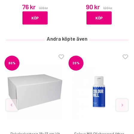
76 kr
90 kr
109 kr
129 kr
KÖP
KÖP
Andra köpte även
60%
20%
Bakelsekartong 18x13 cm Vit
Colour Mill Oljebaserad ätbar