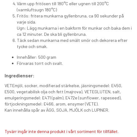
Värm upp fritösen till 180°C eller ugnen till 200°C
(varmluftsugn 180°C)
Fritös: fritera munkarna gyllenbruna, ca 90 sekunder på
varje sida.
Ugn: Lägg munkarna i en bakform för munkar och baka dem i
ca 12 minuter. De ska bli gyllenbruna.
Täck sedan munkarna med smält smör och dekorera efter
tycke och smak.
Innehåller: 500 gram
Förvaras torrt och svalt.
Ingredienser:
VETEmjöl, socker, modifierad stärkelse, jäsningsmedel: E450,
E500, vegetabilisk olja och fett (majrova), VETEGLUTEN, salt,
emulgeringsmedel: E471 (palm), E472e (sunflower, rapeseed),
förtjockningsmedel: E466, arom, ensymer (VETE).
Kan innehålla spår av ÄGG, SOJA, MJÖLK och LUPINER.
Tyvärr ingår inte denna produkt i vårt sortiment för tillfället.