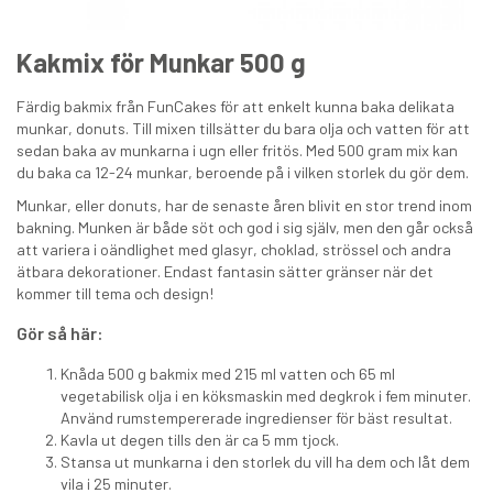
Kakmix för Munkar 500 g
Färdig bakmix från FunCakes för att enkelt kunna baka delikata
munkar, donuts. Till mixen tillsätter du bara olja och vatten för att
sedan baka av munkarna i ugn eller fritös. Med 500 gram mix kan
du baka ca 12-24 munkar, beroende på i vilken storlek du gör dem.
Enchanted Cream Mix för fluffig frosting 200 g
Munkar, eller donuts, har de senaste åren blivit en stor trend inom
bakning. Munken är både söt och god i sig själv, men den går också
59 kr
att variera i oändlighet med glasyr, choklad, strössel och andra
ätbara dekorationer. Endast fantasin sätter gränser när det
€5.90
kommer till tema och design!
KÖP
Gör så här:
Knåda 500 g bakmix med 215 ml vatten och 65 ml
vegetabilisk olja i en köksmaskin med degkrok i fem minuter.
Använd rumstempererade ingredienser för bäst resultat.
Kavla ut degen tills den är ca 5 mm tjock.
Stansa ut munkarna i den storlek du vill ha dem och låt dem
vila i 25 minuter.