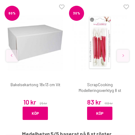
60%
30%
Bakelsekartong 18x13 cm Vit
ScrapCooking
Modelleringsverktyg 8 st
10 kr
83 kr
25 kr
119 kr
KÖP
KÖP
Medelbetyg
5
/5 baserat på
6
st röster.