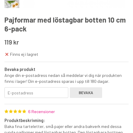
Pajformar med löstagbar botten 10 cm
6-pack
119 kr
Tårtbricka rektangulär guld/silver 30 x 40 cm
Finns ej i lagret
25 kr
Bevaka produkt
Ange din e-postadress nedan så meddelar vi dig när produkten
€2.50
finns i lager! Din e-postadress sparas i upp till 180 dagar.
KÖP
BEVAKA
6 Recensioner
Produktbeskrivning:
Baka fina tarteletter, små pajer eller andra bakverk med dessa
runda pajformer med löstagbar botten. Den löstagbara bottnen