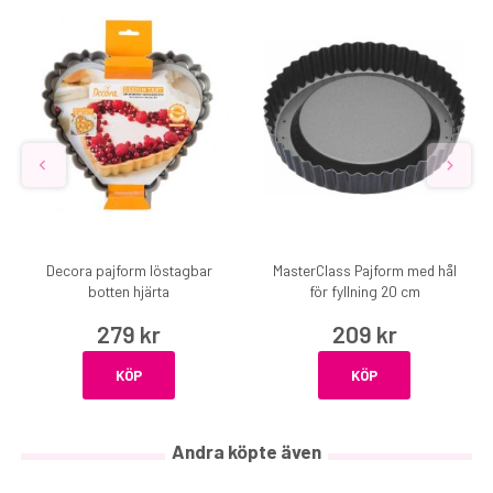
Decora pajform löstagbar
MasterClass Pajform med hål
botten hjärta
för fyllning 20 cm
279 kr
209 kr
KÖP
KÖP
Andra köpte även