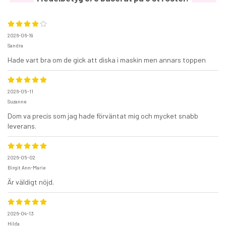
2026-06-19
Sandra
Hade vart bra om de gick att diska i maskin men annars toppen
2026-05-11
Suzanne
Dom va precis som jag hade förväntat mig och mycket snabb
leverans.
2026-05-02
Birgit Ann-Marie
Är väldigt nöjd.
2026-04-13
Hilda