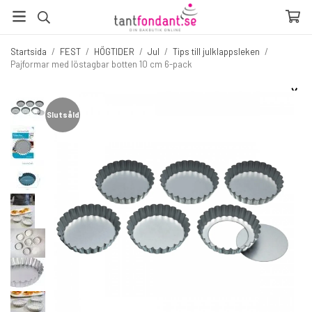
Startsida
/
FEST
/
HÖGTIDER
/
Jul
/
Tips till julklappsleken
/
Pajformar med löstagbar botten 10 cm 6-pack
☓
Fler produkter du inte vill missa
Slutsåld
Sl