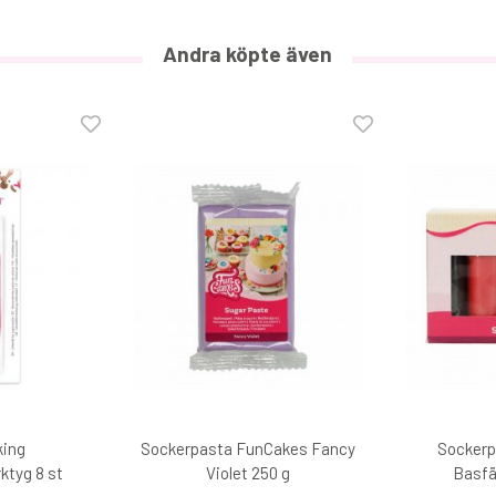
Andra köpte även
Marsipan lila 500 g
54 kr
€5.90
king
Sockerpasta FunCakes Fancy
Sockerp
ktyg 8 st
Violet 250 g
Basfär