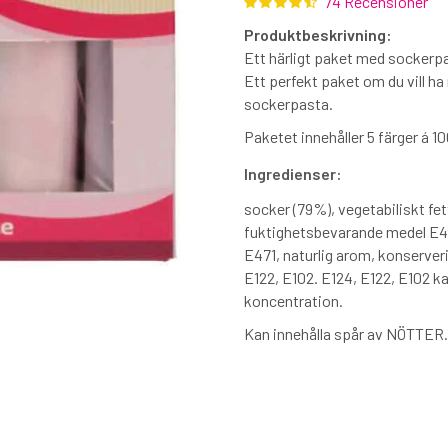
74 Recensioner
Produktbeskrivning:
Ett härligt paket med sockerpast
Ett perfekt paket om du vill ha
sockerpasta.
Paketet innehåller 5 färger á 10
Ingredienser:
socker (79%), vegetabiliskt fet
fuktighetsbevarande medel E4
E471, naturlig arom, konserve
E122, E102. E124, E122, E102 k
koncentration.
Kan innehålla spår av NÖTTER.