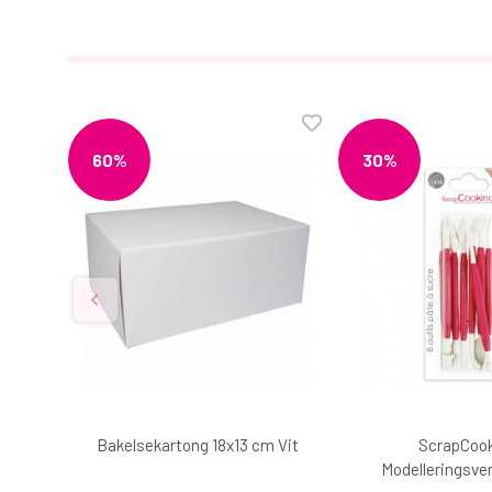
60%
30%
tel 21
Bakelsekartong 18x13 cm Vit
ScrapCoo
Modelleringsver