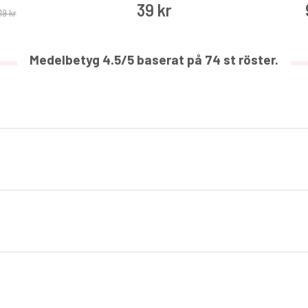
39 kr
19 kr
Medelbetyg
4.5
/5 baserat på
74
st röster.