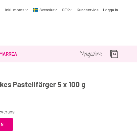
Kundservice
Logga in
Magazine
MARREA
es Pastellfärger 5 x 100 g
☓
leverans
EN