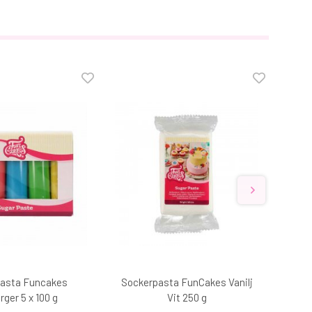
asta Funcakes
Sockerpasta FunCakes Vanilj
Soc
ger 5 x 100 g
Vit 250 g