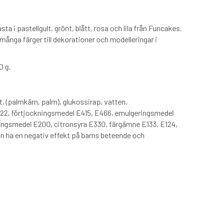
a i pastellgult, grönt, blått, rosa och lila från Funcakes.
 många färger till dekorationer och modelleringar i
0 g.
t, (palmkärn, palm), glukossirap, vatten,
22, förtjockningsmedel E415, E466, emulgeringsmedel
ringsmedel E200, citronsyra E330, färgämne E133, E124,
an ha en negativ effekt på barns beteende och