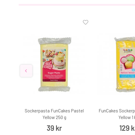
reils
Sockerpasta FunCakes Pastel
FunCakes Sockerp
Yellow 250 g
Yellow 1 
39 kr
129 k