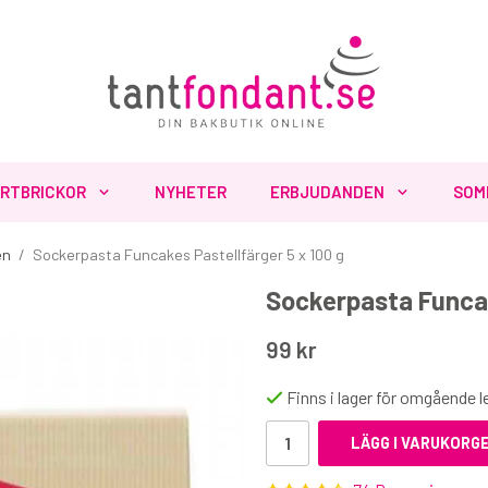
RTBRICKOR
NYHETER
ERBJUDANDEN
SOM
en
/
Sockerpasta Funcakes Pastellfärger 5 x 100 g
Sockerpasta Funcak
Fler produkter du inte vill missa
99 kr
Finns i lager för omgående 
LÄGG I VARUKORG