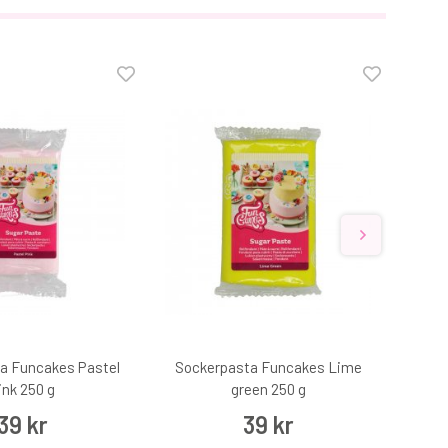
a Funcakes Pastel
Sockerpasta Funcakes Lime
Soc
ink 250 g
green 250 g
39 kr
39 kr