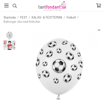
Startsida
/
FEST
/
KALAS- & FESTTEMAN
/
Fotboll
/
Ballonger vita med fotbollar
☓
Fler produkter du inte vill missa