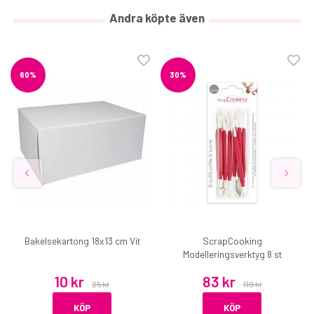
Andra köpte även
60%
30%
Bakelsekartong 18x13 cm Vit
ScrapCooking
Modelleringsverktyg 8 st
10 kr
83 kr
25 kr
119 kr
KÖP
KÖP