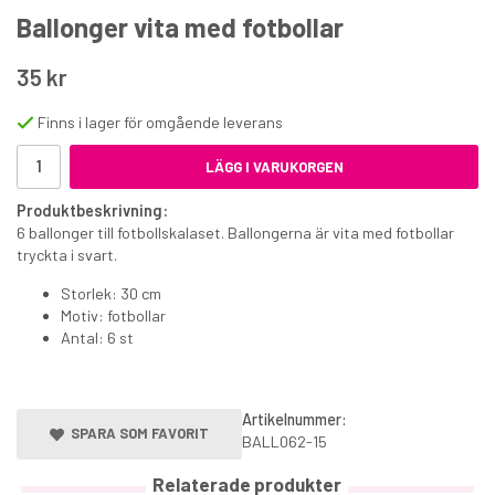
Ballonger vita med fotbollar
35 kr
Finns i lager för omgående leverans
LÄGG I VARUKORGEN
Ätbara waferdekorationer minioblat Spidey
Produktbeskrivning:
6 ballonger till fotbollskalaset. Ballongerna är vita med fotbollar
39 kr
tryckta i svart.
€3.30
Storlek: 30 cm
Motiv: fotbollar
KÖP
Antal: 6 st
Artikelnummer:
SPARA SOM FAVORIT
BALL062-15
Relaterade produkter