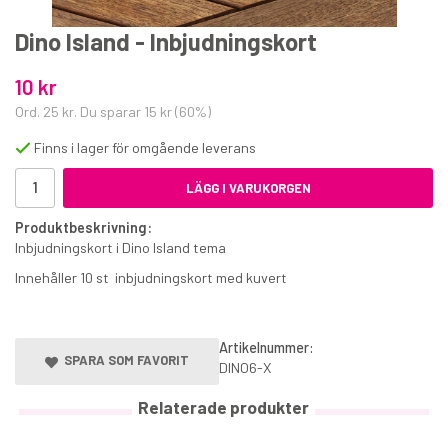
Dino Island - Inbjudningskort
10 kr
Ord.
25 kr
. Du sparar
15 kr
(
60
%)
Finns i lager för omgående leverans
Marsipan rosa 500 g
LÄGG I VARUKORGEN
54 kr
Produktbeskrivning:
Inbjudningskort i Dino Island tema
€5.90
Innehåller 10 st inbjudningskort med kuvert
KÖP
Artikelnummer:
SPARA SOM FAVORIT
DINO6-X
Relaterade produkter