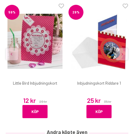
59%
29%
Little Bird Inbjudningskort
Inbjudningskort Riddare 1
12 kr
25 kr
29 kr
35 kr
KÖP
KÖP
Andra köpte även