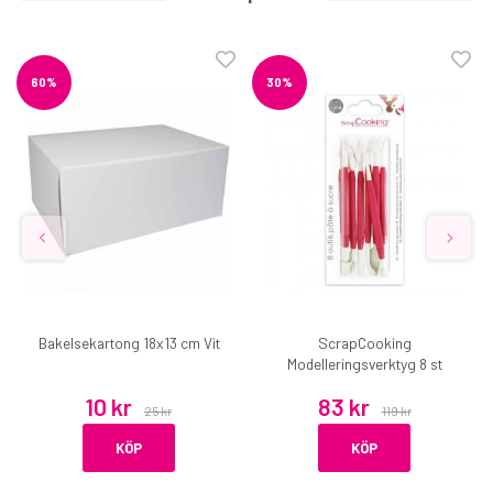
60%
30%
Bakelsekartong 18x13 cm Vit
ScrapCooking
Modelleringsverktyg 8 st
10 kr
83 kr
25 kr
119 kr
KÖP
KÖP