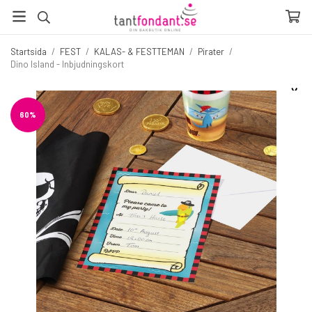
Startsida
/
FEST
/
KALAS- & FESTTEMAN
/
Pirater
/
Dino Island - Inbjudningskort
☓
Fler produkter du inte vill missa
60%