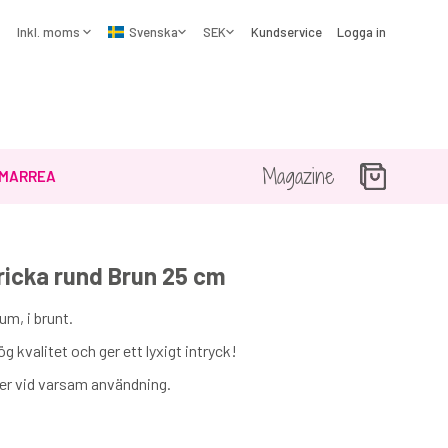
Kundservice
Logga in
Magazine
MARREA
ricka rund Brun 25 cm
☓
um, i brunt.
g kvalitet och ger ett lyxigt intryck!
r vid varsam användning.