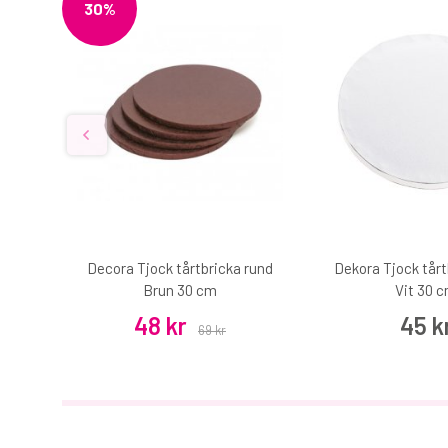
30%
00 g
Decora Tjock tårtbricka rund
Dekora Tjock tårt
Brun 30 cm
Vit 30 
48 kr
45 k
69 kr