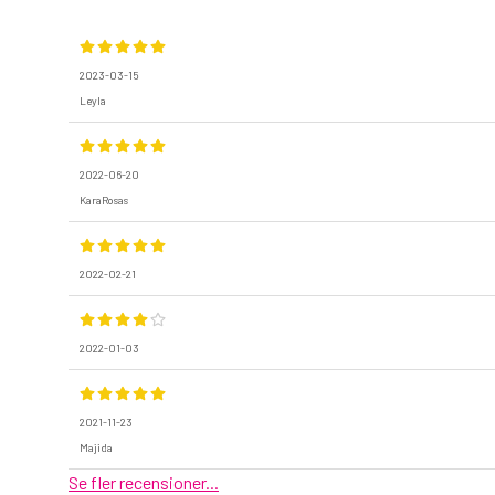
2023-03-15
Leyla
2022-06-20
KaraRosas
2022-02-21
2022-01-03
2021-11-23
Majida
Se fler recensioner...