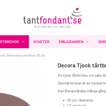
RTBRICKOR
NYHETER
ERBJUDANDEN
SOM
ock tårtbricka rund Brun 25 cm
Decora Tjock tårtb
Fler produkter du inte vill missa
En tjock tårtbricka, s.k cake dr
Den här brickan är av mycket hö
Kan återanvändas många gånge
25 cm i diameter
1,2 cm tjock.