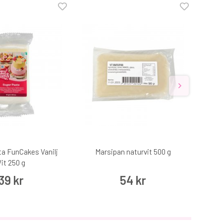
a FunCakes Vanilj
Marsipan naturvit 500 g
it 250 g
39 kr
54 kr