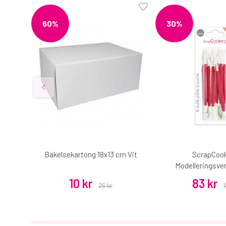
60%
30%
g
Bakelsekartong 18x13 cm Vit
ScrapCoo
Modelleringsver
10 kr
83 kr
25 kr
1