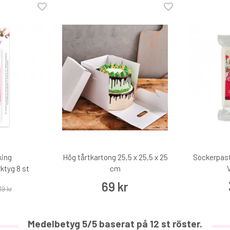
Tårtbricka guld/silver 28 cm
19 kr
€1.90
king
Hög tårtkartong 25,5 x 25,5 x 25
Sockerpast
ktyg 8 st
cm
V
69 kr
19 kr
Medelbetyg
5
/5 baserat på
12
st röster.