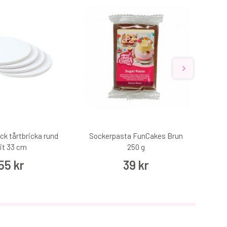
ck tårtbricka rund
Sockerpasta FunCakes Brun
Fu
it 33 cm
250 g
rekt
55 kr
39 kr